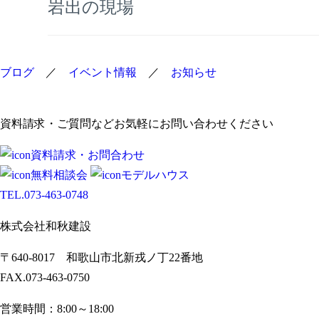
岩出の現場
稿
ナ
ビ
ブログ
／
イベント情報
／
お知らせ
ゲ
ー
資料請求・ご質問などお気軽にお問い合わせください
シ
ョ
資料請求・お問合わせ
無料相談会
モデルハウス
ン
TEL.
073-463-0748
株式会社和秋建設
〒640-8017 和歌山市北新戎ノ丁22番地
FAX.073-463-0750
営業時間：8:00～18:00