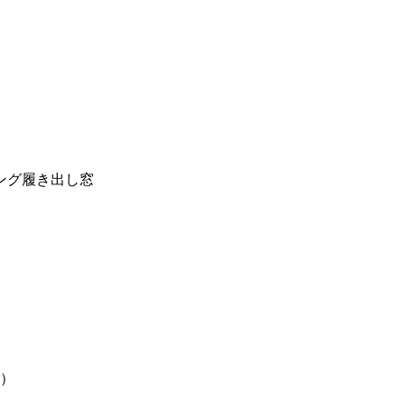
ング履き出し窓
し）