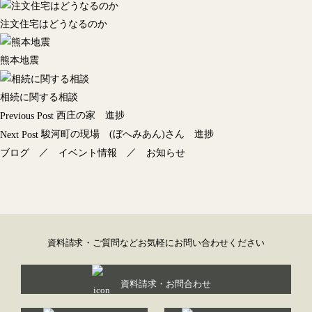
注文住宅はどうなるのか
熊本地震
相続に関する相談
投
西庄の家 進捗
Previous Post
稿
駿河町の現場 (ぼへみあん)さん 進捗
Next Post
ナ
／
／
ブログ
イベント情報
お知らせ
ビ
ゲ
ー
シ
ョ
資料請求・ご質問などお気軽にお問い合わせください
ン
資料請求・お問合わせ