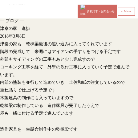
資料請求・お問合わせ
Menu
‹
—
—
ブログ
津秦の家 進捗
2018年3月8日
津秦の家も 乾棟梁最後の追い込みに入ってくれています
階段の完成して 来週にはアイアンの手すりをつける予定です
外部もサイディングの工事もあと少し完成すので
コーキング工事を経て 外壁の吹付工事に入っていく予定で進んで
います。
内部の塗装も並行して進めていき 土佐和紙の注文しているので
重ね貼りで仕上げる予定です
木製建具の制作にも入っていますので
乾棟梁の制作している 造作家具が完了したうえで
扉も一緒に付ける予定で進んでいます
造作家具を一生懸命制作中の乾棟梁です