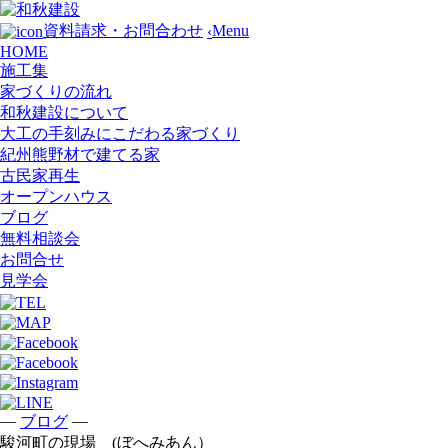
Menu
資料請求・お問合わせ
‹
HOME
施工集
家づくりの流れ
和秋建設について
大工の手刻みにこだわる家づくり
紀州熊野材で建てる家
古民家再生
オープンハウス
ブログ
無料相談会
お問合せ
見学会
—
—
ブログ
駿河町の現場 (ぼへみあん）