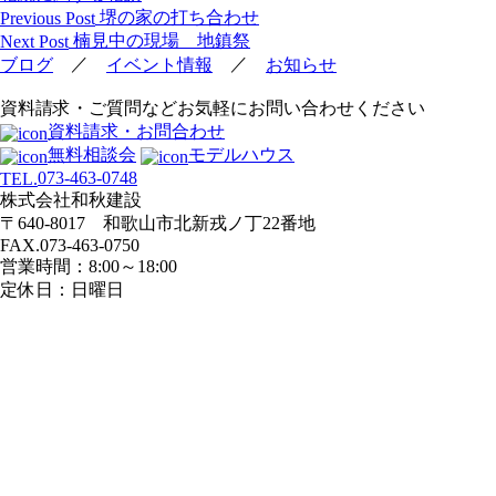
投
堺の家の打ち合わせ
Previous Post
稿
楠見中の現場 地鎮祭
Next Post
ナ
／
／
ブログ
イベント情報
お知らせ
ビ
資料請求・ご質問などお気軽にお問い合わせください
ゲ
資料請求・お問合わせ
ー
無料相談会
モデルハウス
シ
073-463-0748
TEL.
ョ
株式会社和秋建設
ン
〒640-8017 和歌山市北新戎ノ丁22番地
FAX.073-463-0750
営業時間：8:00～18:00
定休日：日曜日