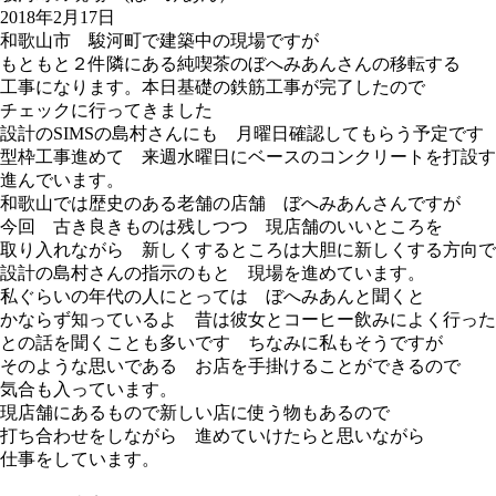
2018年2月17日
和歌山市 駿河町で建築中の現場ですが
もともと２件隣にある純喫茶のぼへみあんさんの移転する
工事になります。本日基礎の鉄筋工事が完了したので
チェックに行ってきました
設計のSIMSの島村さんにも 月曜日確認してもらう予定です
型枠工事進めて 来週水曜日にベースのコンクリートを打設す
進んでいます。
和歌山では歴史のある老舗の店舗 ぼへみあんさんですが
今回 古き良きものは残しつつ 現店舗のいいところを
取り入れながら 新しくするところは大胆に新しくする方向で
設計の島村さんの指示のもと 現場を進めています。
私ぐらいの年代の人にとっては ぼへみあんと聞くと
かならず知っているよ 昔は彼女とコーヒー飲みによく行った
との話を聞くことも多いです ちなみに私もそうですが
そのような思いである お店を手掛けることができるので
気合も入っています。
現店舗にあるもので新しい店に使う物もあるので
打ち合わせをしながら 進めていけたらと思いながら
仕事をしています。