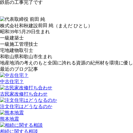
鉄筋の工事完了です
前田 純
株式会社和秋建設
（まえだ ひとし）
昭和39年5月29日生まれ
一級建築士
一級施工管理技士
宅地建物取引士
和歌山県和歌山市生まれ
地産地消の考えのもと全国に誇れる資源の紀州材を環境に優し
最近のブログ記事
中古住宅？
古民家改修打ち合わせ
注文住宅はどうなるのか
熊本地震
相続に関する相談