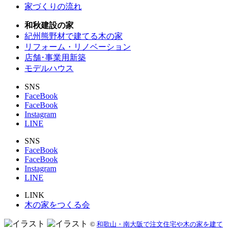
家づくりの流れ
和秋建設の家
紀州熊野材で建てる木の家
リフォーム・リノベーション
店舗･事業用新築
モデルハウス
SNS
FaceBook
FaceBook
Instagram
LINE
SNS
FaceBook
FaceBook
Instagram
LINE
LINK
木の家をつくる会
©
和歌山・南大阪で注文住宅や木の家を建て