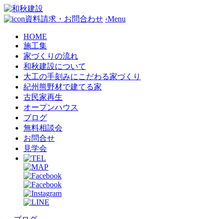
資料請求・お問合わせ
‹
Menu
HOME
施工集
家づくりの流れ
和秋建設について
大工の手刻みにこだわる家づくり
紀州熊野材で建てる家
古民家再生
オープンハウス
ブログ
無料相談会
お問合せ
見学会