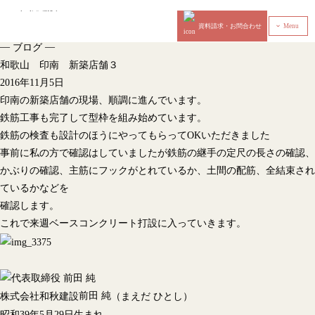
資料請求・お問合わせ
Menu
‹
—
—
ブログ
和歌山 印南 新築店舗３
2016年11月5日
印南の新築店舗の現場、順調に進んでいます。
鉄筋工事も完了して型枠を組み始めています。
鉄筋の検査も設計のほうにやってもらってOKいただきました
事前に私の方で確認はしていましたが鉄筋の継手の定尺の長さの確認、
かぶりの確認、主筋にフックがとれているか、土間の配筋、全結束され
ているかなどを
確認します。
これで来週ベースコンクリート打設に入っていきます。
前田 純
株式会社和秋建設
（まえだ ひとし）
昭和39年5月29日生まれ