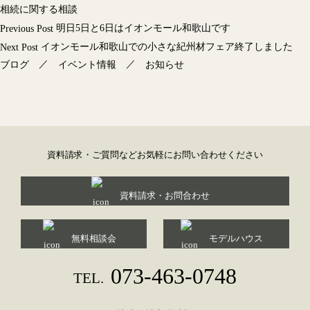
相続に関する相談
投
明日5日と6日はイオンモール和歌山です
Previous Post
稿
イオンモール和歌山での小さな紀州材フェア終了しました
Next Post
ナ
／
／
ブログ
イベント情報
お知らせ
ビ
ゲ
ー
シ
ョ
資料請求・ご質問などお気軽にお問い合わせください
ン
資料請求・お問合わせ
無料相談会
モデルハウス
073-463-0748
TEL.