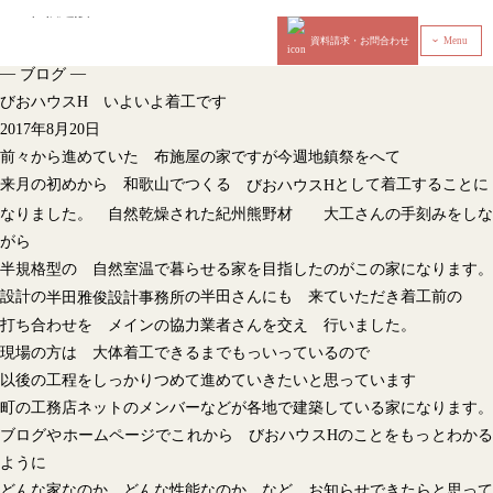
資料請求・お問合わせ
Menu
‹
—
—
ブログ
びおハウスH いよいよ着工です
2017年8月20日
前々から進めていた 布施屋の家ですが今週地鎮祭をへて
来月の初めから 和歌山でつくる
として着工することに
びおハウスH
なりました。 自然乾燥された紀州熊野材 大工さんの手刻みをしな
がら
半規格型の 自然室温で暮らせる家を目指したのがこの家になります。
設計の
の半田さんにも 来ていただき着工前の
半田雅俊設計事務所
打ち合わせを メインの協力業者さんを交え 行いました。
現場の方は 大体着工できるまでもっいっているので
以後の工程をしっかりつめて進めていきたいと思っています
町の工務店ネットのメンバーなどが各地で建築している家になります。
ブログやホームページでこれから びおハウスHのことをもっとわかる
ように
どんな家なのか どんな性能なのか など お知らせできたらと思って