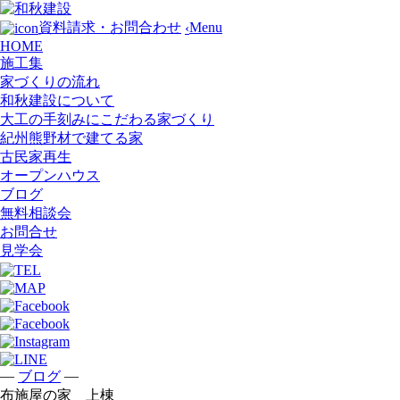
Menu
資料請求・お問合わせ
‹
HOME
施工集
家づくりの流れ
和秋建設について
大工の手刻みにこだわる家づくり
紀州熊野材で建てる家
古民家再生
オープンハウス
ブログ
無料相談会
お問合せ
見学会
—
—
ブログ
布施屋の家 上棟