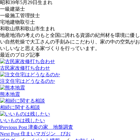
昭和39年5月29日生まれ
一級建築士
一級施工管理技士
宅地建物取引士
和歌山県和歌山市生まれ
地産地消の考えのもと全国に誇れる資源の紀州材を環境に優し
い自然乾燥で大工さんの手刻みにこだわり、家の中の空気がお
いしいなと思える家づくりを行っています。
最近のブログ記事
古民家改修打ち合わせ
注文住宅はどうなるのか
熊本地震
相続に関する相談
いいものは残したい
投
津秦の家 地盤調査
Previous Post
稿
住まいマガジン びお
Next Post
ナ