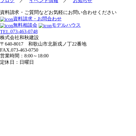
／
／
ブログ
イベント情報
お知らせ
ビ
資料請求・ご質問などお気軽にお問い合わせください
ゲ
資料請求・お問合わせ
ー
無料相談会
モデルハウス
シ
073-463-0748
TEL.
ョ
株式会社和秋建設
ン
〒640-8017 和歌山市北新戎ノ丁22番地
FAX.073-463-0750
営業時間：8:00～18:00
定休日：日曜日