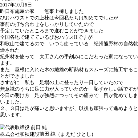
2017年10月6日
昨日布施屋の家 無事上棟しました
びおハウスＨでの上棟は今回私たちは初めてでしたが
事前の打ち合わせをしっかりしていたので
予定していたところまで進むことができました
全国各地で建てているびおハウスHですが
和歌山で建てるので いつも使っている 紀州熊野材の自然乾
燥された
紀州材を使って 大工さんの手刻みにこだわった家になってい
ます。
また 屋根に入れた木の繊維の断熱材もスムーズに施工するこ
とができました
さすがに 私も 足場の上に登ったり一日していたので
無意識のうちに足に力が入っていたのか 恥ずかしい話ですが
今日の明け方 足が強烈につってその痛みで 目が覚めてしま
いました。
２、３日は足が痛いと思いますが、以後も頑張って進めようと
思います。
前田 純
株式会社和秋建設
（まえだ ひとし）