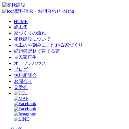
資料請求・お問合わせ
‹
Menu
HOME
施工集
家づくりの流れ
和秋建設について
大工の手刻みにこだわる家づくり
紀州熊野材で建てる家
古民家再生
オープンハウス
ブログ
無料相談会
お問合せ
見学会