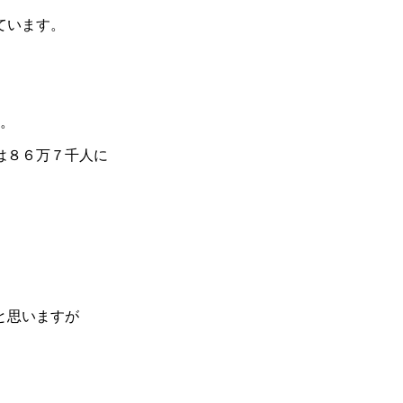
ています。
す。
は８６万７千人に
と思いますが