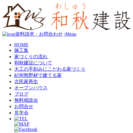
資料請求・お問合わせ
‹
Menu
HOME
施工集
家づくりの流れ
和秋建設について
大工の手刻みにこだわる家づくり
紀州熊野材で建てる家
古民家再生
オープンハウス
ブログ
無料相談会
お問合せ
見学会