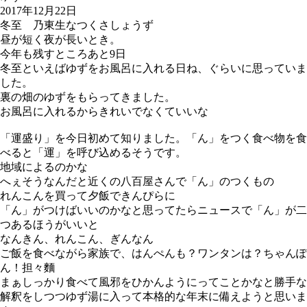
2017年12月22日
冬至 乃東生なつくさしょうず
昼が短く夜が長いとき。
今年も残すところあと9日
冬至といえばゆずをお風呂に入れる日ね、ぐらいに思っていま
した。
裏の畑のゆずをもらってきました。
お風呂に入れるからきれいでなくていいな
「運盛り」を今日初めて知りました。「ん」をつく食べ物を食
べると「運」を呼び込めるそうです。
地域によるのかな
へぇそうなんだと近くの八百屋さんで「ん」のつくもの
れんこんを買って夕飯できんぴらに
「ん」がつけばいいのかなと思ってたらニュースで「ん」が二
つあるほうがいいと
なんきん、れんこん、ぎんなん
ご飯を食べながら家族で、はんぺんも？ワンタンは？ちゃんぽ
ん！担々麵
まぁしっかり食べて風邪をひかんようにってことかなと勝手な
解釈をしつつゆず湯に入って本格的な年末に備えようと思いま