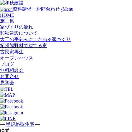
Menu
資料請求・お問合わせ
‹
HOME
施工集
家づくりの流れ
和秋建設について
大工の手刻みにこだわる家づくり
紀州熊野材で建てる家
古民家再生
オープンハウス
ブログ
無料相談会
お問合せ
見学会
—
—
半規格型住宅
ゆず