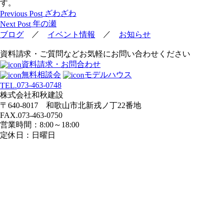
す。
投
ざわざわ
Previous Post
稿
年の瀬
Next Post
ナ
／
／
ブログ
イベント情報
お知らせ
ビ
資料請求・ご質問などお気軽にお問い合わせください
ゲ
資料請求・お問合わせ
ー
無料相談会
モデルハウス
シ
073-463-0748
TEL.
ョ
株式会社和秋建設
ン
〒640-8017 和歌山市北新戎ノ丁22番地
FAX.073-463-0750
営業時間：8:00～18:00
定休日：日曜日