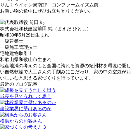
りんくうイオン泉南2F コンファームイズム前
お買い物の途中にぜひお立ち寄りください。
前田 純
株式会社和秋建設
（まえだ ひとし）
昭和39年5月29日生まれ
一級建築士
一級施工管理技士
宅地建物取引士
和歌山県和歌山市生まれ
地産地消の考えのもと全国に誇れる資源の紀州材を環境に優し
い自然乾燥で大工さんの手刻みにこだわり、家の中の空気がお
いしいなと思える家づくりを行っています。
最近のブログ記事
成長を見てうれしく思う
建設業界に壁はあるのか
横浜からのお客さん