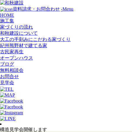
Menu
資料請求・お問合わせ
‹
HOME
施工集
家づくりの流れ
和秋建設について
大工の手刻みにこだわる家づくり
紀州熊野材で建てる家
古民家再生
オープンハウス
ブログ
無料相談会
お問合せ
見学会
構造見学会開催します