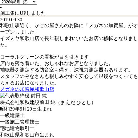
施工集にUPしました
2019.09.30
和歌山駅近く、かごの屋さんのお隣に「メガネの加賀屋」がオ
ープンしました。
イズミヤ和歌山店で長年親しまれていたお店の移転となりまし
た。
コーラルグリーンの看板が目を引きます
店内も落ち着いた、おしゃれなお店となりました。
補聴器を測定する防音室も備え、深視力測定器もあります。
スタッフのみなさんも親しみやすく安心して眼鏡をつくっても
らえるお店になりました。
メガネの加賀屋和歌山店
前田 純
株式会社和秋建設
（まえだ ひとし）
昭和39年5月29日生まれ
一級建築士
一級施工管理技士
宅地建物取引士
和歌山県和歌山市生まれ