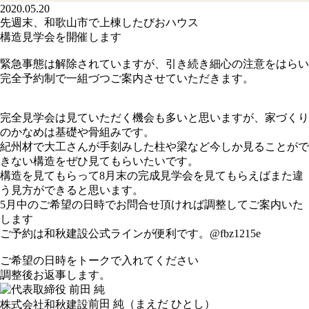
2020.05.20
先週末、和歌山市で上棟したびおハウス
構造見学会を開催します
緊急事態は解除されていますが、引き続き細心の注意をはらい
完全予約制で一組づつご案内させていただきます。
完全見学会は見ていただく機会も多いと思いますが、家づくり
のかなめは基礎や骨組みです。
紀州材で大工さんが手刻みした柱や梁など今しか見ることがで
きない構造をぜひ見てもらいたいです。
構造を見てもらって8月末の完成見学会を見てもらえばまた違
う見方ができると思います。
5月中のご希望の日時でお問合せ頂ければ調整してご案内いた
します
ご予約は和秋建設公式ラインが便利です。@fbz1215e
ご希望の日時をトークで入れてください
調整後お返事します。
前田 純
株式会社和秋建設
（まえだ ひとし）