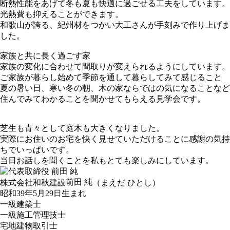
断熱性能をあげて冬も夏も快適に過ごせる工夫をしています。
光熱費も抑えることができます。
和歌山が誇る、紀州材をつかい大工さんが手刻みで作り上げま
した。
家族と共に長く過ごす家
家族の変化に合わせて間取りが変えられるようにしています。
ご家族が暮らし始めて季節を通して暮らしてみて感じること
夏の暑い日、寒い冬の朝、木の家ならではの気になることなど
住んでみてわかることを聞かせてもらえる見学会です。
芝生も青々として庭木も大きくなりました。
実際にお住いのお宅を快く見せていただけることに感謝の気持
ちでいっぱいです。
当日お話しを聞くことを私もとても楽しみにしています。
前田 純
株式会社和秋建設
（まえだ ひとし）
昭和39年5月29日生まれ
一級建築士
一級施工管理技士
宅地建物取引士