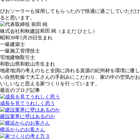
びおソーラーも採用してもらったので快適に過ごしていただけ
ると思います。
前田 純
株式会社和秋建設
（まえだ ひとし）
昭和39年5月29日生まれ
一級建築士
一級施工管理技士
宅地建物取引士
和歌山県和歌山市生まれ
地産地消の考えのもと全国に誇れる資源の紀州材を環境に優し
い自然乾燥で大工さんの手刻みにこだわり、家の中の空気がお
いしいなと思える家づくりを行っています。
最近のブログ記事
成長を見てうれしく思う
建設業界に壁はあるのか
横浜からのお客さん