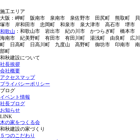
施工エリア
大阪：岬町 阪南市 泉南市 泉佐野市 田尻町 熊取町 貝
塚市 岸和田市 忠岡町 和泉市 泉大津市 高石市 堺市
：和歌山市 岩出市 紀の川市 かつらぎ町 橋本市
和歌山
海南市 紀美野町 有田市 有田川町 湯浅町 由良町 広川
町 日高町 日高川町 九度山 高野町 御坊市 印南市 南
部町
和秋建設について
社長挨拶
会社概要
アクセスマップ
プライバシーポリシー
ブログ
イベント情報
社長ブログ
お知らせ
LINK
木の家をつくる会
和秋建設の家づくり
５つのこだわり