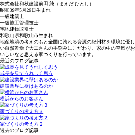
前田 純
株式会社和秋建設
（まえだ ひとし）
昭和39年5月29日生まれ
一級建築士
一級施工管理技士
宅地建物取引士
和歌山県和歌山市生まれ
地産地消の考えのもと全国に誇れる資源の紀州材を環境に優し
い自然乾燥で大工さんの手刻みにこだわり、家の中の空気がお
いしいなと思える家づくりを行っています。
最近のブログ記事
成長を見てうれしく思う
建設業界に壁はあるのか
横浜からのお客さん
家づくりの考え方３
家づくりの考え方２
過去のブログ記事