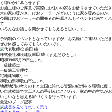
く穏やかに暮らせます
お施主様のご厚意で実際にお住いの家をお借りさせていただき
木の家の暖かさ、びおソーラーがどのように家を暖めるのか、
今回はびおソーラーの開発者の松原さんもイベントに来てくれ
て
いろんなお話しを聞かせてもらえると思います。
予約制のイベントとなっていますが、お気軽にご連絡いただき
ぜひ体感してみてもらいたいです。
前田 純
株式会社和秋建設
（まえだ ひとし）
昭和39年5月29日生まれ
一級建築士
一級施工管理技士
宅地建物取引士
和歌山県和歌山市生まれ
地産地消の考えのもと全国に誇れる資源の紀州材を環境に優し
い自然乾燥で大工さんの手刻みにこだわり、家の中の空気がお
いしいなと思える家づくりを行っています。
最近のブログ記事