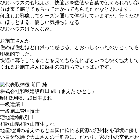
びおハウスの心地よさ、快適さを数値や言葉で伝えられない部
分は来て感じてもらってわかってもらえたかなと思います。
何度もお邪魔してシーズン通して体感していますが、行くたび
にほっとする、優しい気持ちになる
びおハウスはそんな家。
お施主さんが
住めば住むほど自然って感じる、とおっしゃったのがとっても
印象的でした。
快適に暮らしてることを見てもらえればといつも快く協力して
くれるお施主さんに感謝の気持ちでいっぱいです。
前田 純
株式会社和秋建設
（まえだ ひとし）
昭和39年5月29日生まれ
一級建築士
一級施工管理技士
宅地建物取引士
和歌山県和歌山市生まれ
地産地消の考えのもと全国に誇れる資源の紀州材を環境に優し
い自然乾燥で大工さんの手刻みにこだわり、家の中の空気がお