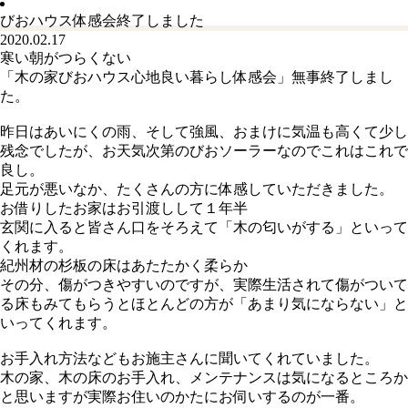
びおハウス体感会終了しました
2020.02.17
寒い朝がつらくない
「木の家びおハウス心地良い暮らし体感会」無事終了しまし
た。
昨日はあいにくの雨、そして強風、おまけに気温も高くて少し
残念でしたが、お天気次第のびおソーラーなのでこれはこれで
良し。
足元が悪いなか、たくさんの方に体感していただきました。
お借りしたお家はお引渡しして１年半
玄関に入ると皆さん口をそろえて「木の匂いがする」といって
くれます。
紀州材の杉板の床はあたたかく柔らか
その分、傷がつきやすいのですが、実際生活されて傷がついて
る床もみてもらうとほとんどの方が「あまり気にならない」と
いってくれます。
お手入れ方法などもお施主さんに聞いてくれていました。
木の家、木の床のお手入れ、メンテナンスは気になるところか
と思いますが実際お住いのかたにお伺いするのが一番。