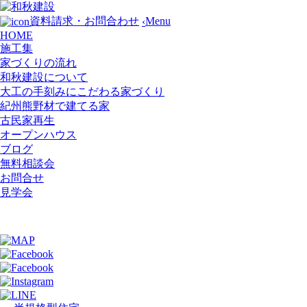
Menu
資料請求・お問合わせ
‹
HOME
施工集
家づくりの流れ
和秋建設について
大工の手刻みにこだわる家づくり
紀州熊野材で建てる家
古民家再生
オープンハウス
ブログ
無料相談会
お問合せ
見学会