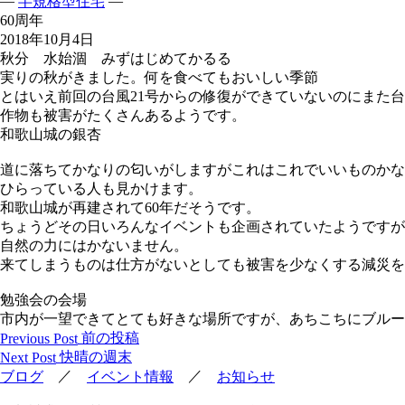
—
—
半規格型住宅
60周年
2018年10月4日
秋分 水始涸 みずはじめてかるる
実りの秋がきました。何を食べてもおいしい季節
とはいえ前回の台風21号からの修復ができていないのにまた
作物も被害がたくさんあるようです。
和歌山城の銀杏
道に落ちてかなりの匂いがしますがこれはこれでいいものかな
ひらっている人も見かけます。
和歌山城が再建されて60年だそうです。
ちょうどその日いろんなイベントも企画されていたようですが
自然の力にはかないません。
来てしまうものは仕方がないとしても被害を少なくする減災を
勉強会の会場
市内が一望できてとても好きな場所ですが、あちこちにブルー
投
前の投稿
Previous Post
稿
快晴の週末
Next Post
ナ
／
／
ブログ
イベント情報
お知らせ
ビ