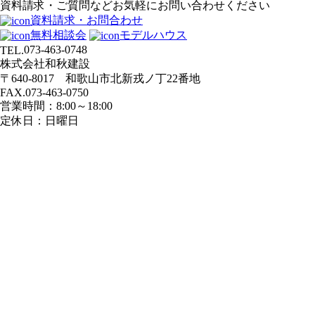
資料請求・ご質問などお気軽にお問い合わせください
ゲ
資料請求・お問合わせ
ー
無料相談会
モデルハウス
シ
073-463-0748
TEL.
ョ
株式会社和秋建設
ン
〒640-8017 和歌山市北新戎ノ丁22番地
FAX.073-463-0750
営業時間：8:00～18:00
定休日：日曜日