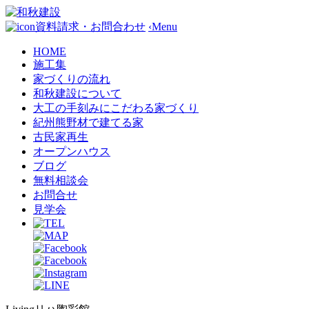
資料請求・お問合わせ
‹
Menu
HOME
施工集
家づくりの流れ
和秋建設について
大工の手刻みにこだわる家づくり
紀州熊野材で建てる家
古民家再生
オープンハウス
ブログ
無料相談会
お問合せ
見学会