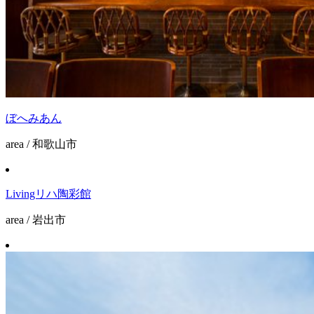
ぼへみあん
area / 和歌山市
Livingリハ陶彩館
area / 岩出市