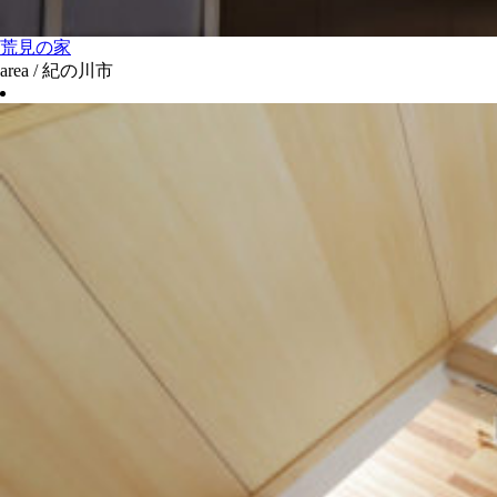
荒見の家
area / 紀の川市