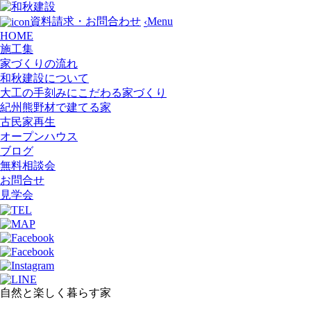
Menu
資料請求・お問合わせ
‹
HOME
施工集
家づくりの流れ
和秋建設について
大工の手刻みにこだわる家づくり
紀州熊野材で建てる家
古民家再生
オープンハウス
ブログ
無料相談会
お問合せ
見学会
自然と楽しく暮らす家