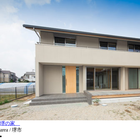
堺の家
area / 堺市