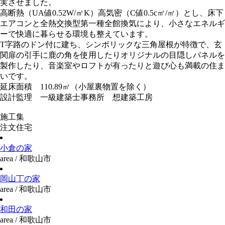
実させました。
高断熱（UA値0.52W/㎡K）高気密（C値0.5c㎡/㎡）とし、床下
エアコンと全熱交換型第一種全館換気により、小さなエネルギ
ーで快適に暮らせる環境も整えています。
T字路のドン付に建ち、シンボリックな三角屋根が特徴で、玄
関扉の引手に鹿の角を使用したりオリジナルの目隠しパネルを
製作したり、音楽室やロフトが有ったりと遊び心も満載の住ま
いです。
延床面積 110.89㎡（小屋裏物置を除く）
設計監理 一級建築士事務所 想建築工房
施工集
注文住宅
小倉の家
area / 和歌山市
岡山丁の家
area / 和歌山市
和田の家
area / 和歌山市