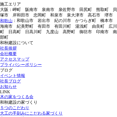
施工エリア
大阪：岬町 阪南市 泉南市 泉佐野市 田尻町 熊取町 貝
塚市 岸和田市 忠岡町 和泉市 泉大津市 高石市 堺市
：和歌山市 岩出市 紀の川市 かつらぎ町 橋本市
和歌山
海南市 紀美野町 有田市 有田川町 湯浅町 由良町 広川
町 日高町 日高川町 九度山 高野町 御坊市 印南市 南
部町
和秋建設について
社長挨拶
会社概要
アクセスマップ
プライバシーポリシー
ブログ
イベント情報
社長ブログ
お知らせ
LINK
木の家をつくる会
和秋建設の家づくり
５つのこだわり
大工の手刻みにこだわる家づくり