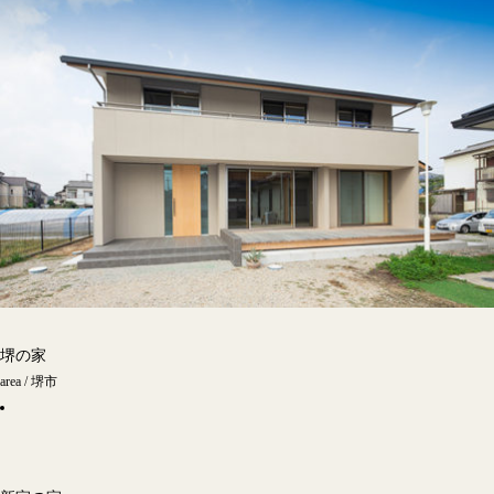
堺の家
area / 堺市