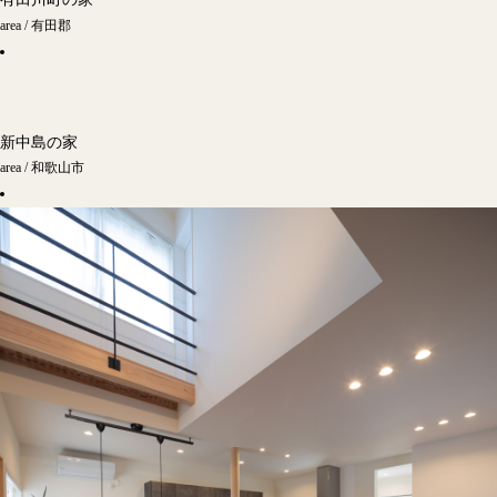
有田川町の家
area / 有田郡
新中島の家
area / 和歌山市