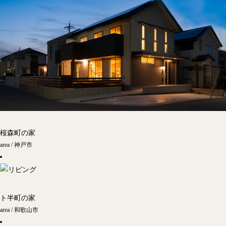
桜森町の家
area / 神戸市
ト半町の家
area / 和歌山市