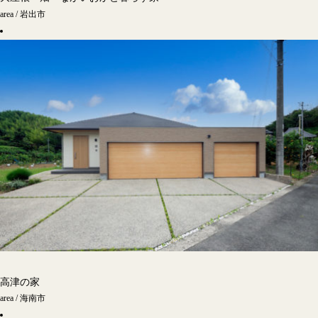
area / 岩出市
高津の家
area / 海南市