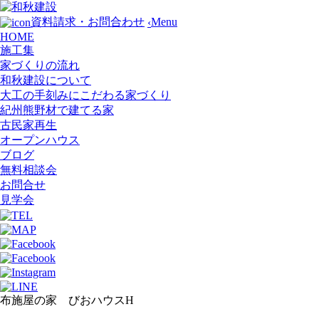
Menu
資料請求・お問合わせ
‹
HOME
施工集
家づくりの流れ
和秋建設について
大工の手刻みにこだわる家づくり
紀州熊野材で建てる家
古民家再生
オープンハウス
ブログ
無料相談会
お問合せ
見学会
布施屋の家 びおハウスH