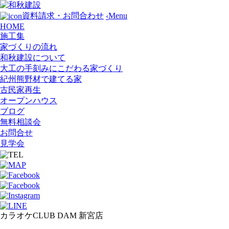
Menu
資料請求・お問合わせ
‹
HOME
施工集
家づくりの流れ
和秋建設について
大工の手刻みにこだわる家づくり
紀州熊野材で建てる家
古民家再生
オープンハウス
ブログ
無料相談会
お問合せ
見学会
カラオケCLUB DAM 新宮店