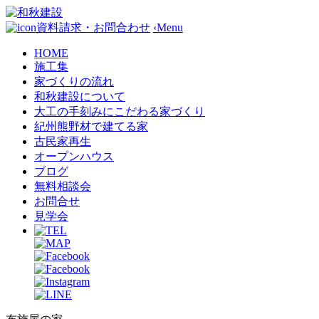
資料請求・お問合わせ
‹
Menu
HOME
施工集
家づくりの流れ
和秋建設について
大工の手刻みにこだわる家づくり
紀州熊野材で建てる家
古民家再生
オープンハウス
ブログ
無料相談会
お問合せ
見学会