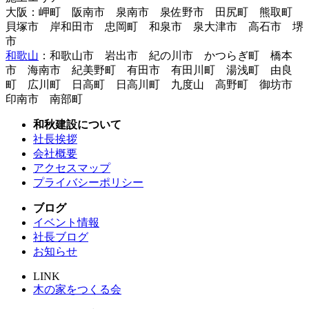
大阪：岬町 阪南市 泉南市 泉佐野市 田尻町 熊取町
貝塚市 岸和田市 忠岡町 和泉市 泉大津市 高石市 堺
市
和歌山
：和歌山市 岩出市 紀の川市 かつらぎ町 橋本
市 海南市 紀美野町 有田市 有田川町 湯浅町 由良
町 広川町 日高町 日高川町 九度山 高野町 御坊市
印南市 南部町
和秋建設について
社長挨拶
会社概要
アクセスマップ
プライバシーポリシー
ブログ
イベント情報
社長ブログ
お知らせ
LINK
木の家をつくる会