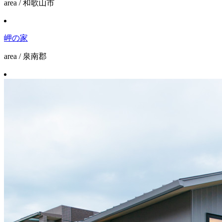
area / 和歌山市
岬の家
area / 泉南郡