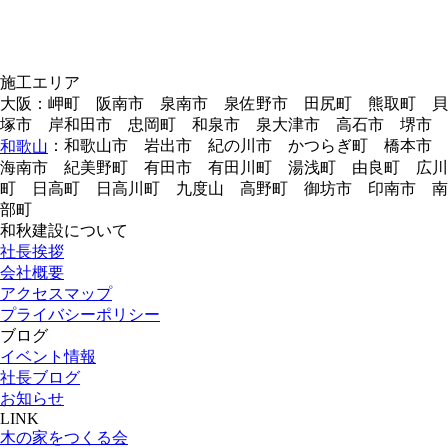
施工エリア
大阪：岬町 阪南市 泉南市 泉佐野市 田尻町 熊取町 貝
塚市 岸和田市 忠岡町 和泉市 泉大津市 高石市 堺市
：和歌山市 岩出市 紀の川市 かつらぎ町 橋本市
和歌山
海南市 紀美野町 有田市 有田川町 湯浅町 由良町 広川
町 日高町 日高川町 九度山 高野町 御坊市 印南市 南
部町
和秋建設について
社長挨拶
会社概要
アクセスマップ
プライバシーポリシー
ブログ
イベント情報
社長ブログ
お知らせ
LINK
木の家をつくる会