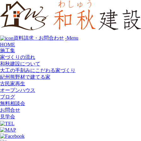
Menu
資料請求・お問合わせ
‹
HOME
施工集
家づくりの流れ
和秋建設について
大工の手刻みにこだわる家づくり
紀州熊野材で建てる家
古民家再生
オープンハウス
ブログ
無料相談会
お問合せ
見学会