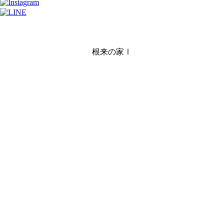
根来の家Ⅰ