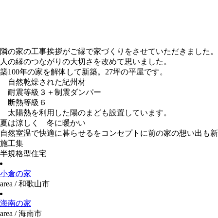
隣の家の工事挨拶がご縁で家づくりをさせていただきました。
人の縁のつながりの大切さを改めて思いました。
築100年の家を解体して新築。27坪の平屋です。
自然乾燥された紀州材
耐震等級３＋制震ダンパー
断熱等級６
太陽熱を利用した陽のまども設置しています。
夏は涼しく 冬に暖かい
自然室温で快適に暮らせるをコンセプトに前の家の想い出も
施工集
半規格型住宅
小倉の家
area / 和歌山市
海南の家
area / 海南市