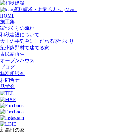
Menu
資料請求・お問合わせ
‹
HOME
施工集
家づくりの流れ
和秋建設について
大工の手刻みにこだわる家づくり
紀州熊野材で建てる家
古民家再生
オープンハウス
ブログ
無料相談会
お問合せ
見学会
新高町の家