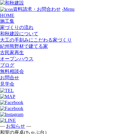
Menu
資料請求・お問合わせ
‹
HOME
施工集
家づくりの流れ
和秋建設について
大工の手刻みにこだわる家づくり
紀州熊野材で建てる家
古民家再生
オープンハウス
ブログ
無料相談会
お問合せ
見学会
—
—
お知らせ
和室の座卓(ちゃぶ台）