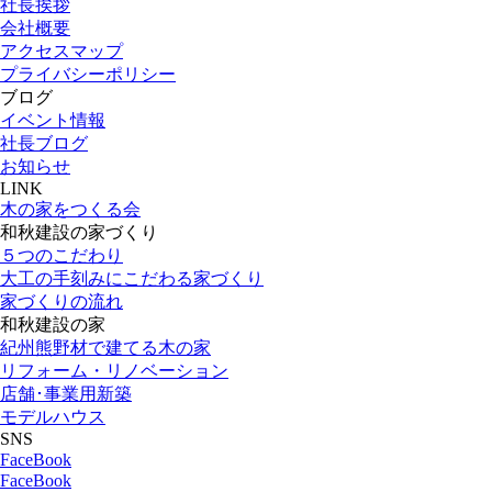
社長挨拶
会社概要
アクセスマップ
プライバシーポリシー
ブログ
イベント情報
社長ブログ
お知らせ
LINK
木の家をつくる会
和秋建設の家づくり
５つのこだわり
大工の手刻みにこだわる家づくり
家づくりの流れ
和秋建設の家
紀州熊野材で建てる木の家
リフォーム・リノベーション
店舗･事業用新築
モデルハウス
SNS
FaceBook
FaceBook