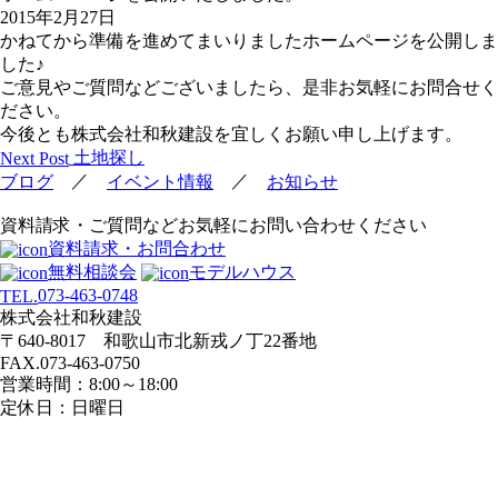
2015年2月27日
かねてから準備を進めてまいりましたホームページを公開しま
した♪
ご意見やご質問などございましたら、是非お気軽にお問合せく
ださい。
今後とも株式会社和秋建設を宜しくお願い申し上げます。
投
土地探し
Next Post
稿
／
／
ブログ
イベント情報
お知らせ
ナ
資料請求・ご質問などお気軽にお問い合わせください
ビ
資料請求・お問合わせ
ゲ
無料相談会
モデルハウス
ー
073-463-0748
TEL.
シ
株式会社和秋建設
ョ
〒640-8017 和歌山市北新戎ノ丁22番地
ン
FAX.073-463-0750
営業時間：8:00～18:00
定休日：日曜日