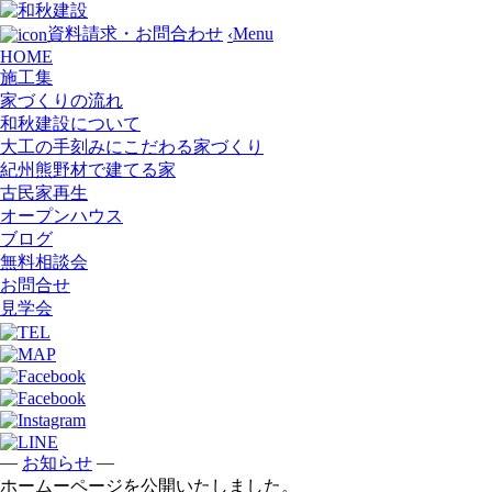
Menu
資料請求・お問合わせ
‹
HOME
施工集
家づくりの流れ
和秋建設について
大工の手刻みにこだわる家づくり
紀州熊野材で建てる家
古民家再生
オープンハウス
ブログ
無料相談会
お問合せ
見学会
—
—
お知らせ
ホームーページを公開いたしました。