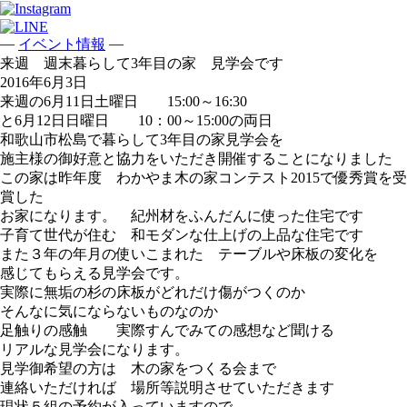
—
—
イベント情報
来週 週末暮らして3年目の家 見学会です
2016年6月3日
来週の6月11日土曜日 15:00～16:30
と6月12日日曜日 10：00～15:00の両日
和歌山市松島で暮らして3年目の家見学会を
施主様の御好意と協力をいただき開催することになりました
この家は昨年度 わかやま木の家コンテスト2015で優秀賞を受
賞した
お家になります。 紀州材をふんだんに使った住宅です
子育て世代が住む 和モダンな仕上げの上品な住宅です
また３年の年月の使いこまれた テーブルや床板の変化を
感じてもらえる見学会です。
実際に無垢の杉の床板がどれだけ傷がつくのか
そんなに気にならないものなのか
足触りの感触 実際すんでみての感想など聞ける
リアルな見学会になります。
見学御希望の方は 木の家をつくる会まで
連絡いただければ 場所等説明させていただきます
現状５組の予約が入っていますので