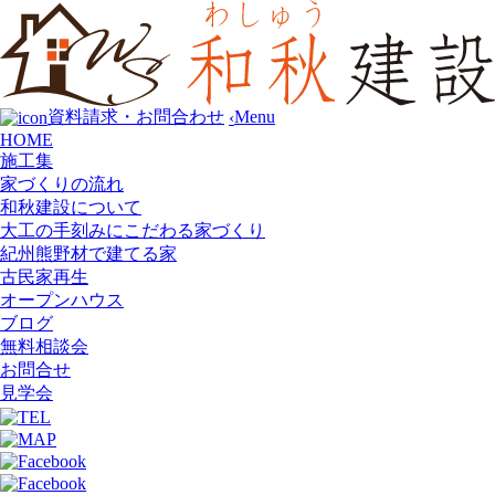
Menu
資料請求・お問合わせ
‹
HOME
施工集
家づくりの流れ
和秋建設について
大工の手刻みにこだわる家づくり
紀州熊野材で建てる家
古民家再生
オープンハウス
ブログ
無料相談会
お問合せ
見学会