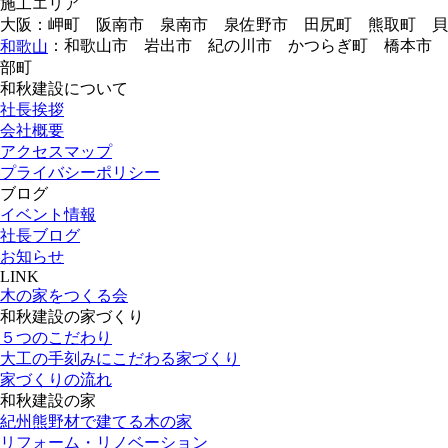
施工エリア
大阪：岬町 阪南市 泉南市 泉佐野市 田尻町 熊取町 
：和歌山市 岩出市 紀の川市 かつらぎ町 橋本市 
和歌山
部町
和秋建設について
社長挨拶
会社概要
アクセスマップ
プライバシーポリシー
ブログ
イベント情報
社長ブログ
お知らせ
LINK
木の家をつくる会
和秋建設の家づくり
５つのこだわり
大工の手刻みにこだわる家づくり
家づくりの流れ
和秋建設の家
紀州熊野材で建てる木の家
リフォーム・リノベーション