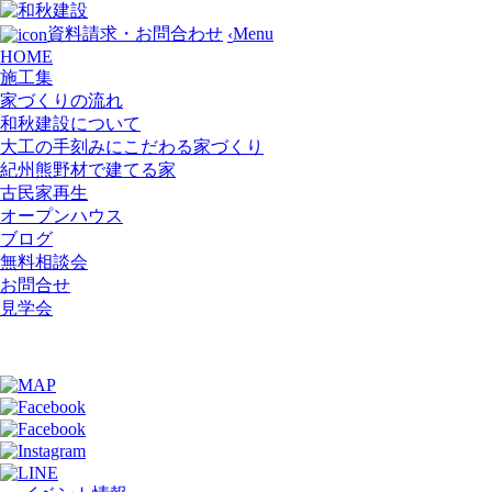
Menu
資料請求・お問合わせ
‹
HOME
施工集
家づくりの流れ
和秋建設について
大工の手刻みにこだわる家づくり
紀州熊野材で建てる家
古民家再生
オープンハウス
ブログ
無料相談会
お問合せ
見学会