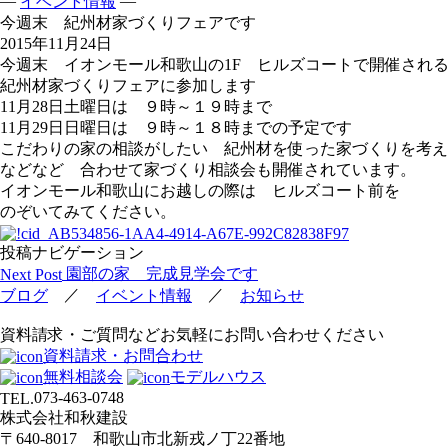
—
—
イベント情報
今週末 紀州材家づくりフェアです
2015年11月24日
今週末 イオンモール和歌山の1F ヒルズコートで開催され
紀州材家づくりフェアに参加します
11月28日土曜日は ９時～１９時まで
11月29日日曜日は ９時～１８時までの予定です
こだわりの家の相談がしたい 紀州材を使った家づくりを考え
などなど 合わせて家づくり相談会も開催されています。
イオンモール和歌山にお越しの際は ヒルズコート前を
のぞいてみてください。
投稿ナビゲーション
園部の家 完成見学会です
Next Post
／
／
ブログ
イベント情報
お知らせ
資料請求・ご質問などお気軽にお問い合わせください
資料請求・お問合わせ
無料相談会
モデルハウス
073-463-0748
TEL.
株式会社和秋建設
〒640-8017 和歌山市北新戎ノ丁22番地