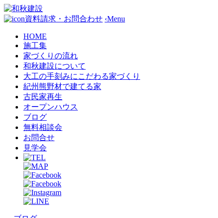
資料請求・お問合わせ
‹
Menu
HOME
施工集
家づくりの流れ
和秋建設について
大工の手刻みにこだわる家づくり
紀州熊野材で建てる家
古民家再生
オープンハウス
ブログ
無料相談会
お問合せ
見学会