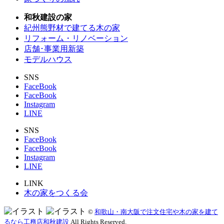
和秋建設の家
紀州熊野材で建てる木の家
リフォーム・リノベーション
店舗･事業用新築
モデルハウス
SNS
FaceBook
FaceBook
Instagram
LINE
SNS
FaceBook
FaceBook
Instagram
LINE
LINK
木の家をつくる会
©
和歌山・南大阪で注文住宅や木の家を建て
るなら工務店和秋建設
All Rights Reserved.