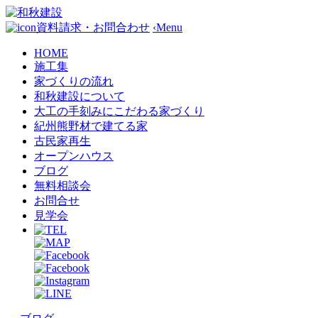
資料請求・お問合わせ
‹
Menu
HOME
施工集
家づくりの流れ
和秋建設について
大工の手刻みにこだわる家づくり
紀州熊野材で建てる家
古民家再生
オープンハウス
ブログ
無料相談会
お問合せ
見学会