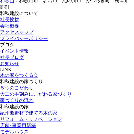
：和歌山市 岩出市 紀の川市 かつらぎ町 橋本市 
和歌山
部町
和秋建設について
社長挨拶
会社概要
アクセスマップ
プライバシーポリシー
ブログ
イベント情報
社長ブログ
お知らせ
LINK
木の家をつくる会
和秋建設の家づくり
５つのこだわり
大工の手刻みにこだわる家づくり
家づくりの流れ
和秋建設の家
紀州熊野材で建てる木の家
リフォーム・リノベーション
店舗･事業用新築
モデルハウス