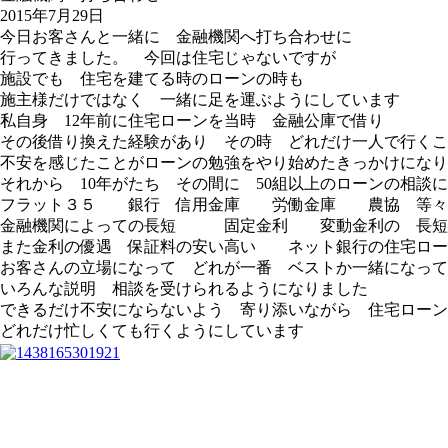
2015年7月29日
今日お客さんと一緒に 金融機関へ打ち合わせに
行ってきました。 今回は住宅じゃないですが
施設でも 住宅を建てる時のローンの時も
施主様だけではなく 一緒に足を運ぶようにしています
私自身 12年前に住宅ローンを当時 金融公庫で借り
その後借り換えた経験があり その時 どれだけ一人で行くこ
不安を感じたことがローンの勉強をやり始めたきっかけになり
それから 10年がたち その間に 50組以上のローンの相談
フラット３５ 銀行 信用金庫 労働金庫 農協 等々
金融機関によっての長短 固定金利 変動金利の 長短
また金利の優遇 保証料の安い高い ネット銀行の住宅ロー
お客さんの立場になって どれが一番 ベストか一緒になって
いろんな説明 相談を受けられるようになりました
できるだけ不安にならないよう 寄り添いながら 住宅ローン
どれだけ忙しくても行くようにしています