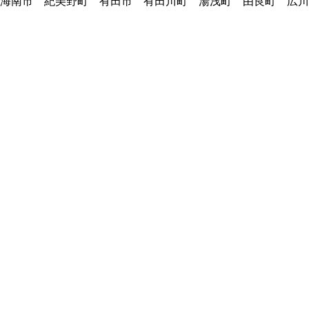
海南市 紀美野町 有田市 有田川町 湯浅町 由良町 広川