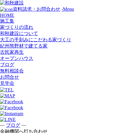
Menu
資料請求・お問合わせ
‹
HOME
施工集
家づくりの流れ
和秋建設について
大工の手刻みにこだわる家づくり
紀州熊野材で建てる家
古民家再生
オープンハウス
ブログ
無料相談会
お問合せ
見学会
—
—
ブログ
金融機関へ打ち合わせ