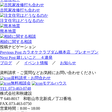
古民家改修打ち合わせ
注文住宅はどうなるのか
熊本地震
相続に関する相談
投稿ナビゲーション
カラオケクラブダム橋本店 プレオープン
Previous Post
嬉しいこと ４連発
Next Post
／
／
ブログ
イベント情報
お知らせ
資料請求・ご質問などお気軽にお問い合わせください
資料請求・お問合わせ
無料相談会
モデルハウス
073-463-0748
TEL.
株式会社和秋建設
〒640-8017 和歌山市北新戎ノ丁22番地
FAX.073-463-0750
営業時間：8:00～18:00