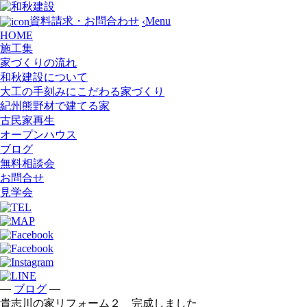
Menu
資料請求・お問合わせ
‹
HOME
施工集
家づくりの流れ
和秋建設について
大工の手刻みにこだわる家づくり
紀州熊野材で建てる家
古民家再生
オープンハウス
ブログ
無料相談会
お問合せ
見学会
—
—
ブログ
貴志川の家リフォーム２ 完成しました