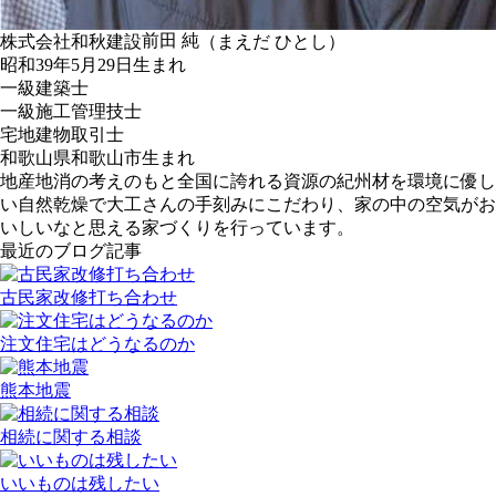
前田 純
株式会社和秋建設
（まえだ ひとし）
昭和39年5月29日生まれ
一級建築士
一級施工管理技士
宅地建物取引士
和歌山県和歌山市生まれ
地産地消の考えのもと全国に誇れる資源の紀州材を環境に優し
い自然乾燥で大工さんの手刻みにこだわり、家の中の空気がお
いしいなと思える家づくりを行っています。
最近のブログ記事
古民家改修打ち合わせ
注文住宅はどうなるのか
熊本地震
相続に関する相談
いいものは残したい