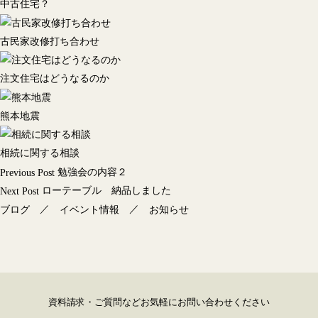
中古住宅？
古民家改修打ち合わせ
注文住宅はどうなるのか
熊本地震
相続に関する相談
投
勉強会の内容２
Previous Post
稿
ローテーブル 納品しました
Next Post
ナ
／
／
ブログ
イベント情報
お知らせ
ビ
ゲ
ー
シ
ョ
資料請求・ご質問などお気軽にお問い合わせください
ン