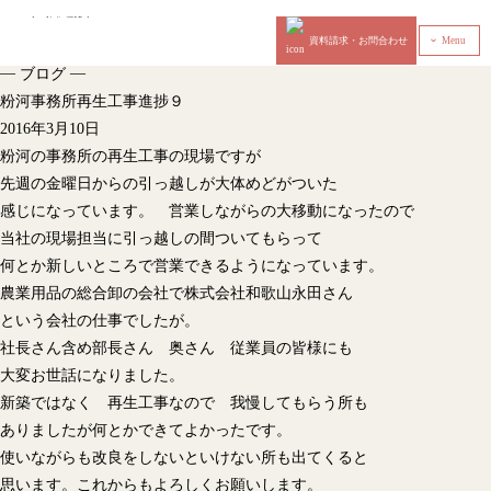
資料請求・お問合わせ
Menu
‹
—
—
ブログ
粉河事務所再生工事進捗９
2016年3月10日
粉河の事務所の再生工事の現場ですが
先週の金曜日からの引っ越しが大体めどがついた
感じになっています。 営業しながらの大移動になったので
当社の現場担当に引っ越しの間ついてもらって
何とか新しいところで営業できるようになっています。
農業用品の総合卸の会社で株式会社和歌山永田さん
という会社の仕事でしたが。
社長さん含め部長さん 奥さん 従業員の皆様にも
大変お世話になりました。
新築ではなく 再生工事なので 我慢してもらう所も
ありましたが何とかできてよかったです。
使いながらも改良をしないといけない所も出てくると
思います。これからもよろしくお願いします。