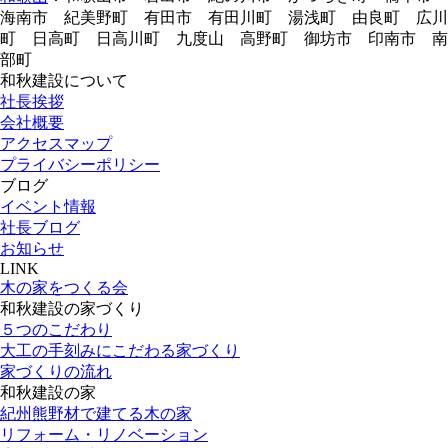
海南市 紀美野町 有田市 有田川町 湯浅町 由良町 広川
町 日高町 日高川町 九度山 高野町 御坊市 印南市 南
部町
和秋建設について
社長挨拶
会社概要
アクセスマップ
プライバシーポリシー
ブログ
イベント情報
社長ブログ
お知らせ
LINK
木の家をつくる会
和秋建設の家づくり
５つのこだわり
大工の手刻みにこだわる家づくり
家づくりの流れ
和秋建設の家
紀州熊野材で建てる木の家
リフォーム・リノベーション