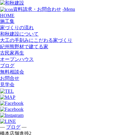
Menu
資料請求・お問合わせ
‹
HOME
施工集
家づくりの流れ
和秋建設について
大工の手刻みにこだわる家づくり
紀州熊野材で建てる家
古民家再生
オープンハウス
ブログ
無料相談会
お問合せ
見学会
—
—
ブログ
橋本店舗進捗2