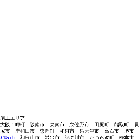
施工エリア
大阪：岬町 阪南市 泉南市 泉佐野市 田尻町 熊取町 貝
塚市 岸和田市 忠岡町 和泉市 泉大津市 高石市 堺市
：和歌山市 岩出市 紀の川市 かつらぎ町 橋本市
和歌山