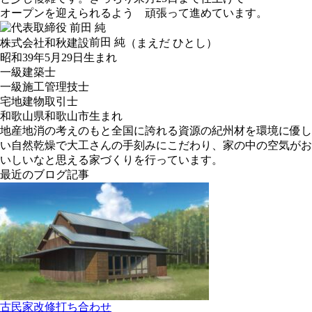
オープンを迎えられるよう 頑張って進めています。
前田 純
株式会社和秋建設
（まえだ ひとし）
昭和39年5月29日生まれ
一級建築士
一級施工管理技士
宅地建物取引士
和歌山県和歌山市生まれ
地産地消の考えのもと全国に誇れる資源の紀州材を環境に優し
い自然乾燥で大工さんの手刻みにこだわり、家の中の空気がお
いしいなと思える家づくりを行っています。
最近のブログ記事
古民家改修打ち合わせ