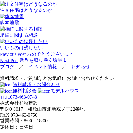
注文住宅はどうなるのか
熊本地震
相続に関する相談
いいものは残したい
投
おめでとうございます
Previous Post
稿
業界を取り巻く環境１
Next Post
ナ
／
／
ブログ
イベント情報
お知らせ
ビ
資料請求・ご質問などお気軽にお問い合わせください
ゲ
資料請求・お問合わせ
ー
無料相談会
モデルハウス
シ
073-463-0748
TEL.
ョ
株式会社和秋建設
ン
〒640-8017 和歌山市北新戎ノ丁22番地
FAX.073-463-0750
営業時間：8:00～18:00
定休日：日曜日