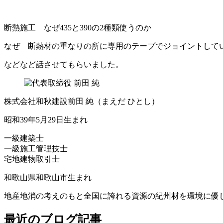
断熱施工 なぜ435と390の2種類使うのか
なぜ 断熱材の重なりの所に専用のテープでジョイントして
などなど話させてもらいました。
株式会社和秋建設
前田 純
（まえだ ひとし）
昭和39年5月29日生まれ
一級建築士
一級施工管理技士
宅地建物取引士
和歌山県和歌山市生まれ
地産地消の考えのもと全国に誇れる資源の紀州材を環境に優
最近のブログ記事