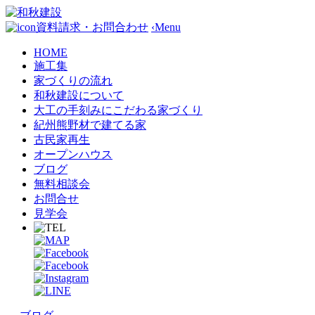
資料請求・お問合わせ
‹
Menu
HOME
施工集
家づくりの流れ
和秋建設について
大工の手刻みにこだわる家づくり
紀州熊野材で建てる家
古民家再生
オープンハウス
ブログ
無料相談会
お問合せ
見学会