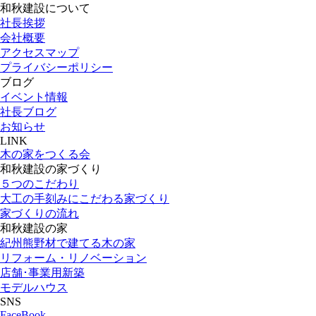
和秋建設について
社長挨拶
会社概要
アクセスマップ
プライバシーポリシー
ブログ
イベント情報
社長ブログ
お知らせ
LINK
木の家をつくる会
和秋建設の家づくり
５つのこだわり
大工の手刻みにこだわる家づくり
家づくりの流れ
和秋建設の家
紀州熊野材で建てる木の家
リフォーム・リノベーション
店舗･事業用新築
モデルハウス
SNS
FaceBook