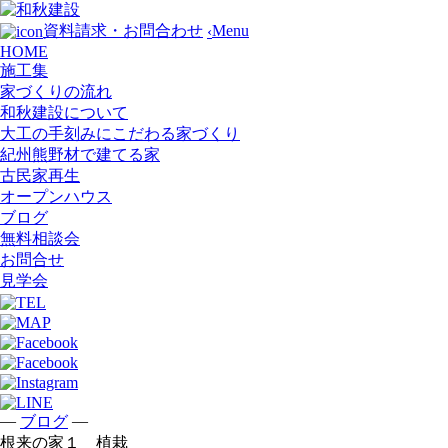
Menu
資料請求・お問合わせ
‹
HOME
施工集
家づくりの流れ
和秋建設について
大工の手刻みにこだわる家づくり
紀州熊野材で建てる家
古民家再生
オープンハウス
ブログ
無料相談会
お問合せ
見学会
—
—
ブログ
根来の家１ 植栽