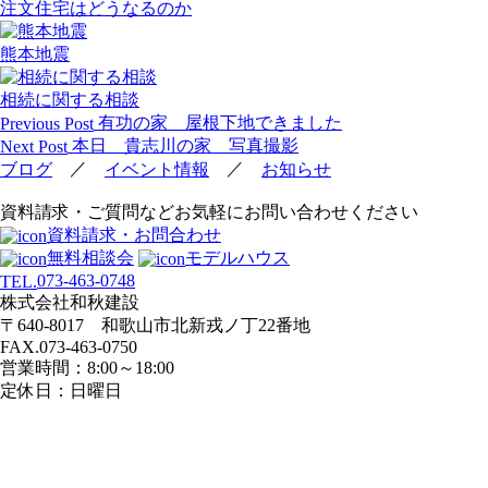
注文住宅はどうなるのか
熊本地震
相続に関する相談
投
有功の家 屋根下地できました
Previous Post
稿
本日 貴志川の家 写真撮影
Next Post
ナ
／
／
ブログ
イベント情報
お知らせ
ビ
資料請求・ご質問などお気軽にお問い合わせください
ゲ
資料請求・お問合わせ
ー
無料相談会
モデルハウス
シ
073-463-0748
TEL.
ョ
株式会社和秋建設
ン
〒640-8017 和歌山市北新戎ノ丁22番地
FAX.073-463-0750
営業時間：8:00～18:00
定休日：日曜日