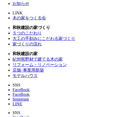
お知らせ
LINK
木の家をつくる会
和秋建設の家づくり
５つのこだわり
大工の手刻みにこだわる家づくり
家づくりの流れ
和秋建設の家
紀州熊野材で建てる木の家
リフォーム・リノベーション
店舗･事業用新築
モデルハウス
SNS
FaceBook
FaceBook
Instagram
LINE
SNS