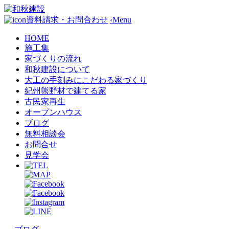
資料請求・お問合わせ
‹
Menu
HOME
施工集
家づくりの流れ
和秋建設について
大工の手刻みにこだわる家づくり
紀州熊野材で建てる家
古民家再生
オープンハウス
ブログ
無料相談会
お問合せ
見学会