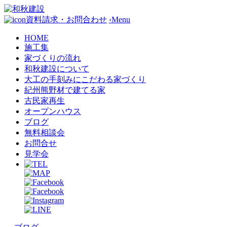
資料請求・お問合わせ
‹
Menu
HOME
施工集
家づくりの流れ
和秋建設について
大工の手刻みにこだわる家づくり
紀州熊野材で建てる家
古民家再生
オープンハウス
ブログ
無料相談会
お問合せ
見学会