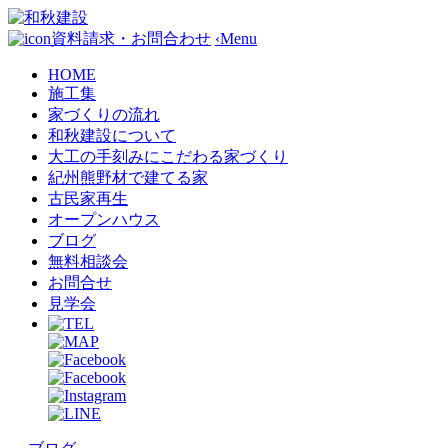
資料請求・お問合わせ
‹
Menu
HOME
施工集
家づくりの流れ
和秋建設について
大工の手刻みにこだわる家づくり
紀州熊野材で建てる家
古民家再生
オープンハウス
ブログ
無料相談会
お問合せ
見学会