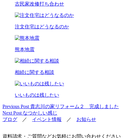
古民家改修打ち合わせ
注文住宅はどうなるのか
熊本地震
相続に関する相談
いいものは残したい
Previous Post
貴志川の家リフォーム２ 完成しました
投
Next Post
なつかしい感じ
稿
ブログ
／
イベント情報
／
お知らせ
ナ
ビ
資料請求・ご質問などお気軽にお問い合わせください