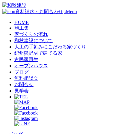
資料請求・お問合わせ
‹
Menu
HOME
施工集
家づくりの流れ
和秋建設について
大工の手刻みにこだわる家づくり
紀州熊野材で建てる家
古民家再生
オープンハウス
ブログ
無料相談会
お問合せ
見学会