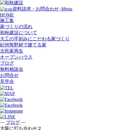
Menu
資料請求・お問合わせ
‹
HOME
施工集
家づくりの流れ
和秋建設について
大工の手刻みにこだわる家づくり
紀州熊野材で建てる家
古民家再生
オープンハウス
ブログ
無料相談会
お問合せ
見学会
—
—
ブログ
大阪に打ち合わせ２