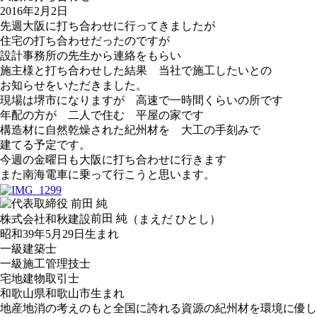
2016年2月2日
先週大阪に打ち合わせに行ってきましたが
住宅の打ち合わせだったのですが
設計事務所の先生から連絡をもらい
施主様と打ち合わせした結果 当社で施工したいとの
お知らせをいただきました。
現場は堺市になりますが 高速で一時間くらいの所です
年配の方が 二人で住む 平屋の家です
構造材に自然乾燥された紀州材を 大工の手刻みで
建てる予定です。
今週の金曜日も大阪に打ち合わせに行きます
また南海電車に乗って行こうと思います。
前田 純
株式会社和秋建設
（まえだ ひとし）
昭和39年5月29日生まれ
一級建築士
一級施工管理技士
宅地建物取引士
和歌山県和歌山市生まれ
地産地消の考えのもと全国に誇れる資源の紀州材を環境に優し