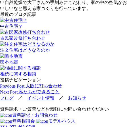
い自然乾燥で大工さんの手刻みにこだわり、家の中の空気がお
いしいなと思える家づくりを行っています。
最近のブログ記事
中古住宅？
古民家改修打ち合わせ
注文住宅はどうなるのか
熊本地震
相続に関する相談
投稿ナビゲーション
大阪に打ち合わせ
Previous Post
私たちができること
Next Post
／
／
ブログ
イベント情報
お知らせ
資料請求・ご質問などお気軽にお問い合わせください
資料請求・お問合わせ
無料相談会
モデルハウス
073-463-0748