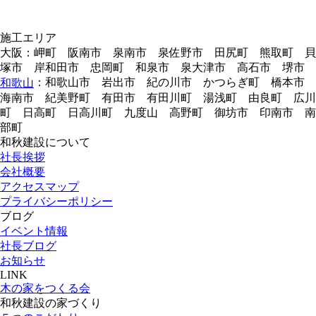
施工エリア
大阪：岬町 阪南市 泉南市 泉佐野市 田尻町 熊取町 貝
塚市 岸和田市 忠岡町 和泉市 泉大津市 高石市 堺市
：和歌山市 岩出市 紀の川市 かつらぎ町 橋本市
和歌山
海南市 紀美野町 有田市 有田川町 湯浅町 由良町 広川
町 日高町 日高川町 九度山 高野町 御坊市 印南市 南
部町
和秋建設について
社長挨拶
会社概要
アクセスマップ
プライバシーポリシー
ブログ
イベント情報
社長ブログ
お知らせ
LINK
木の家をつくる会
和秋建設の家づくり