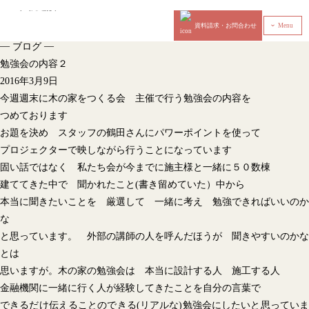
資料請求・お問合わせ
Menu
‹
—
—
ブログ
勉強会の内容２
2016年3月9日
今週週末に木の家をつくる会 主催で行う勉強会の内容を
つめております
お題を決め スタッフの鶴田さんにパワーポイントを使って
プロジェクターで映しながら行うことになっています
固い話ではなく 私たち会が今までに施主様と一緒に５０数棟
建ててきた中で 聞かれたこと(書き留めていた）中から
本当に聞きたいことを 厳選して 一緒に考え 勉強できればいいのか
な
と思っています。 外部の講師の人を呼んだほうが 聞きやすいのかな
とは
思いますが。木の家の勉強会は 本当に設計する人 施工する人
金融機関に一緒に行く人が経験してきたことを自分の言葉で
できるだけ伝えることのできる(リアルな)勉強会にしたいと思っていま