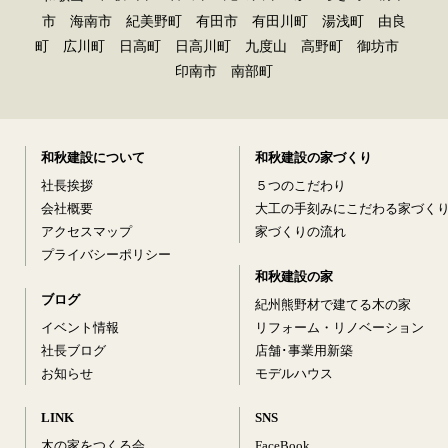
市 海南市 紀美野町 有田市 有田川町 湯浅町 由良
町 広川町 日高町 日高川町 九度山 高野町 御坊市
印南市 南部町
和秋建設について
和秋建設の家づくり
社長挨拶
５つのこだわり
会社概要
大工の手刻みにこだわる家づく
アクセスマップ
家づくりの流れ
プライバシーポリシー
和秋建設の家
ブログ
紀州熊野材で建てる木の家
イベント情報
リフォーム・リノベーション
社長ブログ
店舗･事業用新築
お知らせ
モデルハウス
LINK
SNS
木の家をつくる会
FaceBook