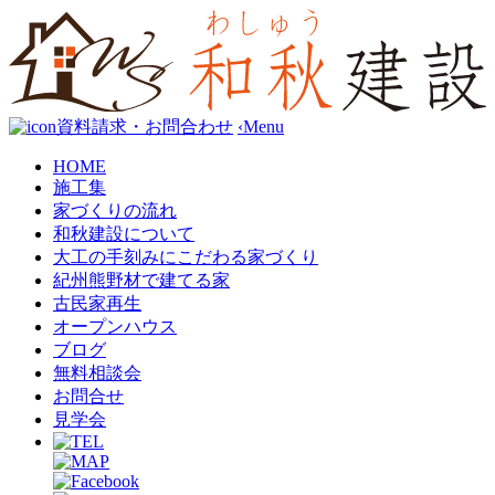
資料請求・お問合わせ
‹
Menu
HOME
施工集
家づくりの流れ
和秋建設について
大工の手刻みにこだわる家づくり
紀州熊野材で建てる家
古民家再生
オープンハウス
ブログ
無料相談会
お問合せ
見学会