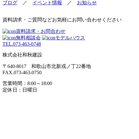
稿
ブログ
／
イベント情報
／
お知らせ
ナ
ビ
資料請求・ご質問などお気軽にお問い合わせください
ゲ
資料請求・お問合わせ
無料相談会
モデルハウス
ー
TEL.
073-463-0748
シ
株式会社和秋建設
ョ
〒640-8017 和歌山市北新戎ノ丁22番地
ン
FAX.073-463-0750
営業時間：8:00～18:00
定休日：日曜日