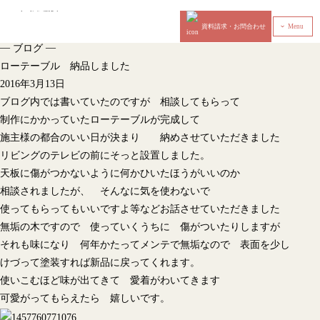
資料請求・お問合わせ
Menu
‹
—
—
ブログ
ローテーブル 納品しました
2016年3月13日
ブログ内では書いていたのですが 相談してもらって
制作にかかっていたローテーブルが完成して
施主様の都合のいい日が決まり 納めさせていただきました
リビングのテレビの前にそっと設置しました。
天板に傷がつかないように何かひいたほうがいいのか
相談されましたが、 そんなに気を使わないで
使ってもらってもいいですよ等などお話させていただきました
無垢の木ですので 使っていくうちに 傷がついたりしますが
それも味になり 何年かたってメンテで無垢なので 表面を少し
けづって塗装すれば新品に戻ってくれます。
使いこむほど味が出てきて 愛着がわいてきます
可愛がってもらえたら 嬉しいです。