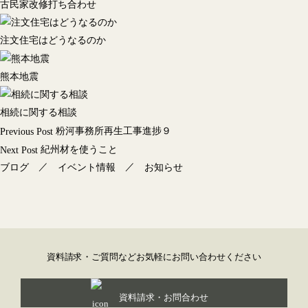
古民家改修打ち合わせ
注文住宅はどうなるのか
熊本地震
相続に関する相談
投
粉河事務所再生工事進捗９
Previous Post
稿
紀州材を使うこと
Next Post
ナ
／
／
ブログ
イベント情報
お知らせ
ビ
ゲ
ー
シ
ョ
資料請求・ご質問などお気軽にお問い合わせください
ン
資料請求・お問合わせ