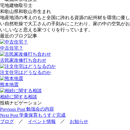
宅地建物取引士
和歌山県和歌山市生まれ
地産地消の考えのもと全国に誇れる資源の紀州材を環境に優し
い自然乾燥で大工さんの手刻みにこだわり、家の中の空気がお
いしいなと思える家づくりを行っています。
最近のブログ記事
中古住宅？
古民家改修打ち合わせ
注文住宅はどうなるのか
熊本地震
相続に関する相談
投稿ナビゲーション
勉強会の内容
Previous Post
学童保育もうすぐ完成
Next Post
／
／
ブログ
イベント情報
お知らせ