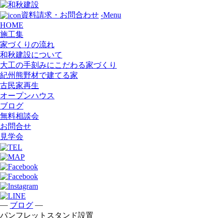
Menu
資料請求・お問合わせ
‹
HOME
施工集
家づくりの流れ
和秋建設について
大工の手刻みにこだわる家づくり
紀州熊野材で建てる家
古民家再生
オープンハウス
ブログ
無料相談会
お問合せ
見学会
—
—
ブログ
パンフレットスタンド設置