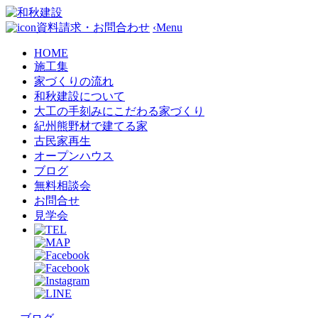
資料請求・お問合わせ
‹
Menu
HOME
施工集
家づくりの流れ
和秋建設について
大工の手刻みにこだわる家づくり
紀州熊野材で建てる家
古民家再生
オープンハウス
ブログ
無料相談会
お問合せ
見学会