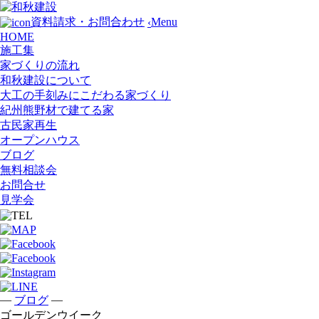
Menu
資料請求・お問合わせ
‹
HOME
施工集
家づくりの流れ
和秋建設について
大工の手刻みにこだわる家づくり
紀州熊野材で建てる家
古民家再生
オープンハウス
ブログ
無料相談会
お問合せ
見学会
—
—
ブログ
ゴールデンウイーク