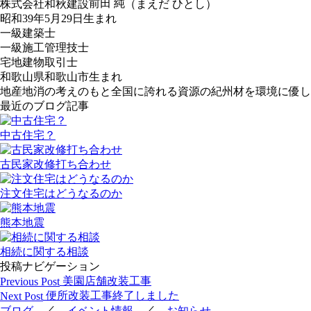
前田 純
株式会社和秋建設
（まえだ ひとし）
昭和39年5月29日生まれ
一級建築士
一級施工管理技士
宅地建物取引士
和歌山県和歌山市生まれ
地産地消の考えのもと全国に誇れる資源の紀州材を環境に優し
最近のブログ記事
中古住宅？
古民家改修打ち合わせ
注文住宅はどうなるのか
熊本地震
相続に関する相談
投稿ナビゲーション
美園店舗改装工事
Previous Post
便所改装工事終了しました
Next Post
／
／
ブログ
イベント情報
お知らせ