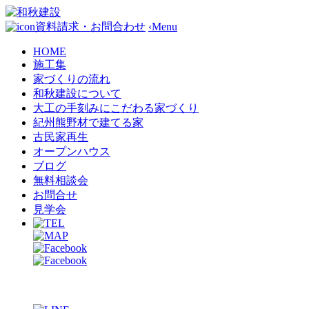
資料請求・お問合わせ
‹
Menu
HOME
施工集
家づくりの流れ
和秋建設について
大工の手刻みにこだわる家づくり
紀州熊野材で建てる家
古民家再生
オープンハウス
ブログ
無料相談会
お問合せ
見学会