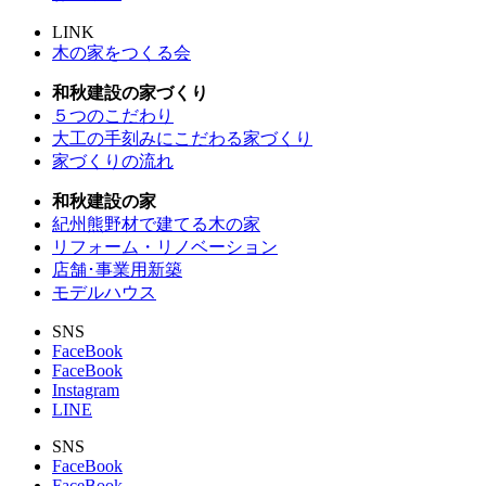
LINK
木の家をつくる会
和秋建設の家づくり
５つのこだわり
大工の手刻みにこだわる家づくり
家づくりの流れ
和秋建設の家
紀州熊野材で建てる木の家
リフォーム・リノベーション
店舗･事業用新築
モデルハウス
SNS
FaceBook
FaceBook
Instagram
LINE
SNS
FaceBook
FaceBook