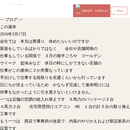
資料請求・お問合わせ
Menu
‹
—
—
ブログ
この連休
2016年3月17日
会社では 本当は暦通り 休めたらいいのですが
新築をしているばかりではなく 会社や店舗関係の
仕事もしている関係で ３月の後半ごろや ゴールデン
ウイーク 盆休みなど 休日の時にしかできない店舗の
仕事がこの連休に２か所重なっています
手分けして仕事する段取りを先週くらいから行っています
日にちが決まっているため かならず完成して連休明けには
何事もなかったように引き渡さないといけません。
一つは店舗の空調の総入れ替えです ６馬力のパッケージ２台
４馬力２台 住宅用壁掛けエアコン 8K １台の計５台の取り換え
工事です
もう一つは 西浜で事務所の改装で 内装のやりかえおよび新設家具の
設置です