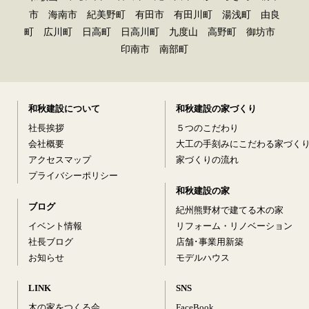
市 海南市 紀美野町 有田市 有田川町 湯浅町 由良
町 広川町 日高町 日高川町 九度山 高野町 御坊市
印南市 南部町
和秋建設について
和秋建設の家づくり
社長挨拶
５つのこだわり
会社概要
大工の手刻みにこだわる家づく
アクセスマップ
家づくりの流れ
プライバシーポリシー
和秋建設の家
ブログ
紀州熊野材で建てる木の家
イベント情報
リフォーム・リノベーション
社長ブログ
店舗･事業用新築
お知らせ
モデルハウス
LINK
SNS
木の家をつくる会
FaceBook