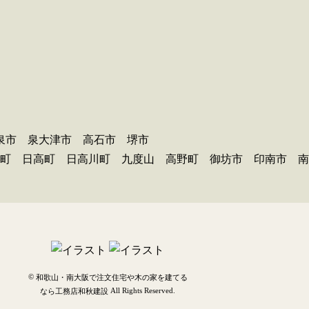
泉市 泉大津市 高石市 堺市
町 日高町 日高川町 九度山 高野町 御坊市 印南市 南
©
和歌山・南大阪で注文住宅や木の家を建てる
All Rights Reserved.
なら工務店和秋建設