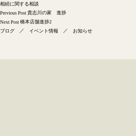
相続に関する相談
投
貴志川の家 進捗
Previous Post
稿
橋本店舗進捗2
Next Post
ナ
／
／
ブログ
イベント情報
お知らせ
ビ
ゲ
ー
シ
ョ
ン