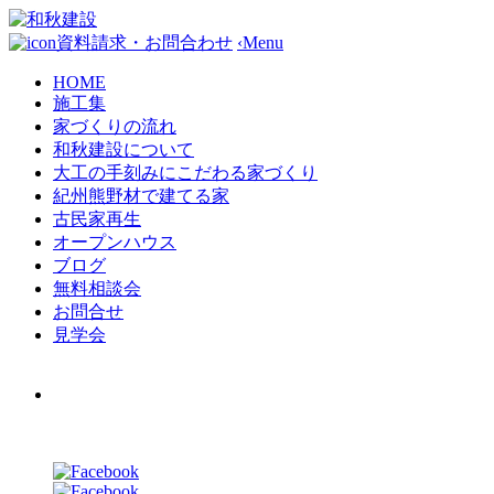
資料請求・お問合わせ
‹
Menu
HOME
施工集
家づくりの流れ
和秋建設について
大工の手刻みにこだわる家づくり
紀州熊野材で建てる家
古民家再生
オープンハウス
ブログ
無料相談会
お問合せ
見学会