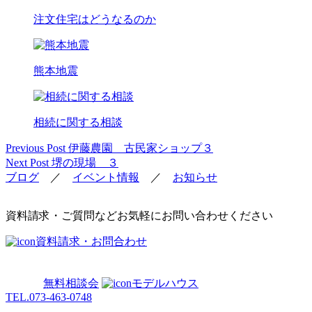
注文住宅はどうなるのか
熊本地震
相続に関する相談
Previous Post
伊藤農園 古民家ショップ３
投
Next Post
堺の現場 ３
稿
ブログ
／
イベント情報
／
お知らせ
ナ
ビ
資料請求・ご質問などお気軽にお問い合わせください
ゲ
資料請求・お問合わせ
ー
シ
無料相談会
モデルハウス
TEL.
073-463-0748
ョ